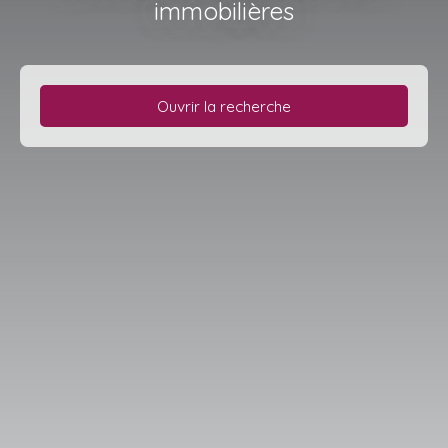
immobilières
Ouvrir la recherche
Type d'offre
Vente
Type de bien
Terrain
Localisation
Saint-Leu (97424)
Budget max (€)
Surface min (m²)
Rechercher