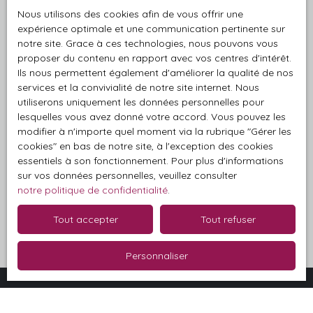
au démarchage téléphonique, prévu par l'article
Nous utilisons des cookies afin de vous offrir une
L223-1 du code de la consommation, sur le site
expérience optimale et une communication pertinente sur
Internet www.bloctel.gouv.fr ou par courrier
notre site. Grace à ces technologies, nous pouvons vous
adressé à :
proposer du contenu en rapport avec vos centres d'intérêt.
Ils nous permettent également d'améliorer la qualité de nos
Société Worldline, Service Bloctel, CS 61311, 41013
services et la convivialité de notre site internet. Nous
BLOIS CEDEX.
utiliserons uniquement les données personnelles pour
lesquelles vous avez donné votre accord. Vous pouvez les
modifier à n'importe quel moment via la rubrique ″Gérer les
Pour en savoir plus sur le traitement de vos
cookies″ en bas de notre site, à l'exception des cookies
données personnelles, veuillez consulter notre
essentiels à son fonctionnement. Pour plus d'informations
politique de confidentialité
.
sur vos données personnelles, veuillez consulter
notre politique de confidentialité
.
Recevoir des annonces
Tout accepter
Tout refuser
Personnaliser