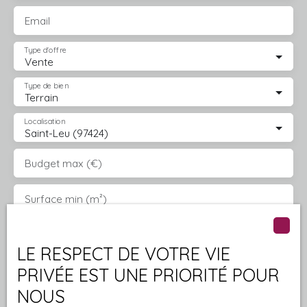
🔥 Très belle opportunité à saisir rapidement sur le
secteur de Piton Saint-Leu. 📞 Contactez-moi pour plus
Email
d’informations ou organiser une visite.
Type d'offre
Vente
Type de bien
Terrain
Localisation
Saint-Leu (97424)
Budget max (€)
Surface min (m²)
J'accepte le traitement de mes données
LE RESPECT DE VOTRE VIE
personnelles conformément au RGPD. Si vous ne
souhaitez pas faire l'objet de prospection
PRIVÉE EST UNE PRIORITÉ POUR
commerciale par voie téléphonique, vous pouvez
NOUS
vous inscrire gratuitement sur la liste d'opposition