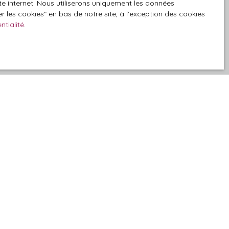
ite internet. Nous utiliserons uniquement les données
 les cookies″ en bas de notre site, à l'exception des cookies
ntialité
.
z consulter notre
Informations
Recrutement
Nos honoraires