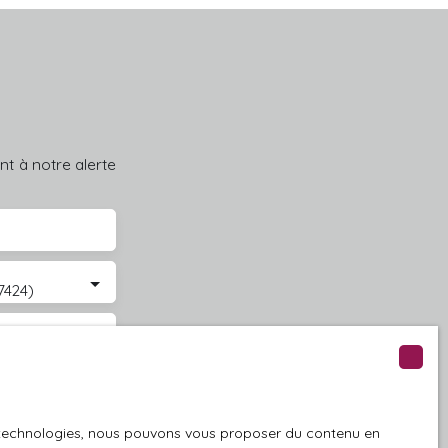
t à notre alerte
7424)
GPD. Si vous ne
ique, vous
 téléphonique,
es technologies, nous pouvons vous proposer du contenu en