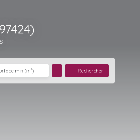
97424)
s
Rechercher
urface min (m²)