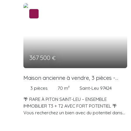
367 500
€
Maison ancienne à vendre, 3 pièces -
Saint-Leu 97424
3
pièces
70
m²
Saint-Leu 97424
🌴 RARE À PITON SAINT-LEU – ENSEMBLE
IMMOBILIER T3 + T2 AVEC FORT POTENTIEL 🌴
Vous recherchez un bien avec du potentiel dans
un secteur recherché de l’Ouest ? Ne passez pas
à côté de cette opportunité située à Piton Saint-