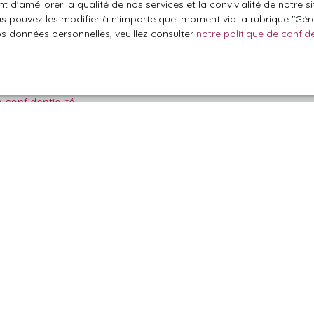
 d'améliorer la qualité de nos services et la convivialité de notre s
'article L223-1 du code de la consommation, sur le site Internet
 pouvez les modifier à n'importe quel moment via la rubrique ″Gérer
.gouv.fr ou par courrier adressé à :
os données personnelles, veuillez consulter
notre politique de confide
ldline, Service Bloctel, CS 61311, 41013 BLOIS CEDEX.
oir plus sur le traitement de vos données personnelles, veuille
e confidentialité
.
Recevoir des annonces
Je suis propriétaire
Estimez votre bien
Vendre avec nous