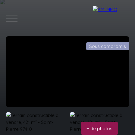
Sous compromis
Accueil
Acheter
Estimer
Vendre
Équipe
Estimation
Demander un rappel
+ de photos