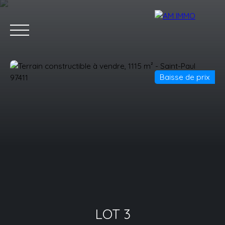
Baisse de prix
Accueil
Acheter
Estimer
Vendre
Équipe
Estimation
Demander un rappel
LOT 3