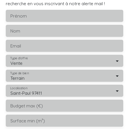
recherche en vous inscrivant à notre alerte mail !
Prénom
Nom
Email
Type d'offre
Vente
Type de bien
Terrain
Localisation
Saint-Paul 97411
Budget max (€)
Surface min (m²)