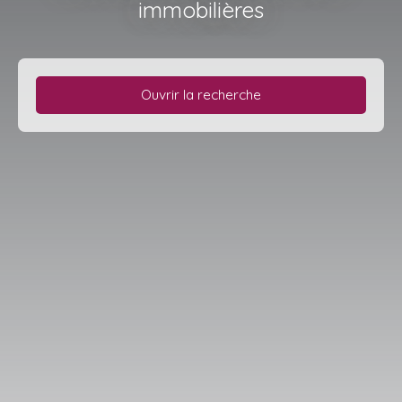
immobilières
Ouvrir la recherche
Type d'offre
Vente
Type de bien
Appartement
Localisation
Sainte-Marie (97438)
Budget max (€)
Surface min (m²)
Rechercher