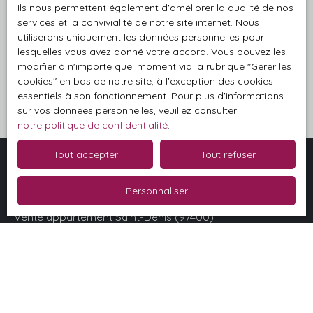
Pour en savoir plus sur le traitement de vos
Ils nous permettent également d'améliorer la qualité de nos
données personnelles, veuillez consulter notre
services et la convivialité de notre site internet. Nous
politique de confidentialité
.
utiliserons uniquement les données personnelles pour
lesquelles vous avez donné votre accord. Vous pouvez les
modifier à n'importe quel moment via la rubrique ″Gérer les
Recevoir des annonces
cookies″ en bas de notre site, à l'exception des cookies
essentiels à son fonctionnement. Pour plus d'informations
sur vos données personnelles, veuillez consulter
notre politique de confidentialité
.
Tout accepter
Tout refuser
Je recherche un bien
Personnaliser
Vente appartement Saint-Denis (97400)
Vente terrain Saint-Pierre (97410)
Vente terrain Saint-Paul (97411)
Vente maison Saint-Denis (97400)
Vente maison Saint-Leu (97436)