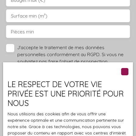
Surface min (m²)
Pièces min
J'accepte le traitement de mes données
personnelles conformément au RGPD. Si vous ne
souhaitez pas faire l'objet de prospection
commerciale par voie téléphonique, vous pouvez
vous inscrire gratuitement sur la liste d'opposition
au démarchage téléphonique, prévu par l'article
LE RESPECT DE VOTRE VIE
L223-1 du code de la consommation, sur le site
PRIVÉE EST UNE PRIORITÉ POUR
Internet www.bloctel.gouv.fr ou par courrier
NOUS
adressé à :
Nous utilisons des cookies afin de vous offrir une
Société Worldline, Service Bloctel, CS 61311, 41013
expérience optimale et une communication pertinente sur
BLOIS CEDEX.
notre site. Grace à ces technologies, nous pouvons vous
proposer du contenu en rapport avec vos centres d'intérêt.