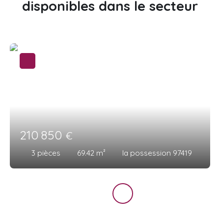
disponibles dans le secteur
210 850
€
3
pièces
69.42
m²
la possession 97419