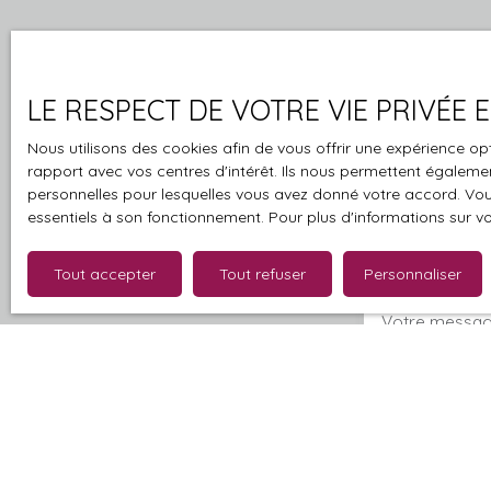
Merci de remplir
LE RESPECT DE VOTRE VIE PRIVÉE
Prénom
Nous utilisons des cookies afin de vous offrir une expérience 
rapport avec vos centres d'intérêt. Ils nous permettent également
personnelles pour lesquelles vous avez donné votre accord. Vous
Email
essentiels à son fonctionnement. Pour plus d'informations sur v
Votre comm
Tout accepter
Tout refuser
Personnaliser
Votre messa
J'accepte 
souhaitez 
pouvez vou
prévu par l