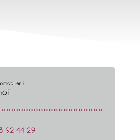
mmobilier ?
moi
3 92 44 29