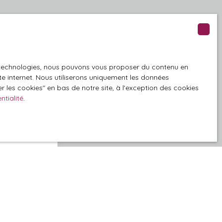
élais.
es technologies, nous pouvons vous proposer du contenu en
ite internet. Nous utiliserons uniquement les données
 les cookies″ en bas de notre site, à l'exception des cookies
ntialité
.
GPD. Si vous ne
ique, vous
 téléphonique,