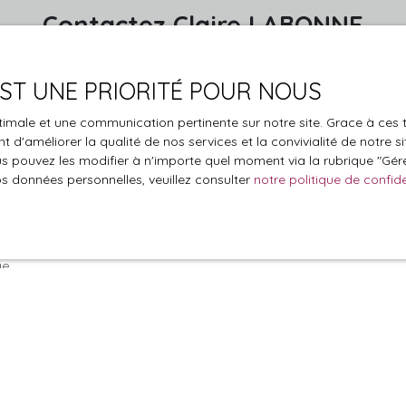
Contactez
Claire LABONNE
 le formulaire, nous reviendrons vers vous dans les plus brefs d
 EST UNE PRIORITÉ POUR NOUS
Nom
optimale et une communication pertinente sur notre site. Grace à c
 d'améliorer la qualité de nos services et la convivialité de notre s
 pouvez les modifier à n'importe quel moment via la rubrique ″Gérer
Téléphone
os données personnelles, veuillez consulter
notre politique de confide
Vous souhaitez
une
-
ge
le traitement de mes données personnelles conformément au R
pas faire l'objet de prospection commerciale par voie téléphon
s inscrire gratuitement sur la liste d'opposition au démarchage
'article L223-1 du code de la consommation, sur le site Internet